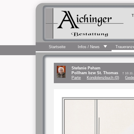
T
Startseite
Infos / News
Traueranz
Stefanie Peham
Pollham bzw St. Thomas
† 10.11
Parte
Kondolenzbuch (0)
Gede