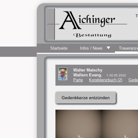
T
Startseite
Infos / News
Traueranz
Walter Matschy
Wallern Evang.
† 20.05.2022
Parte
Kondolenzbuch (2)
Gede
Gedenkkerze entzünden