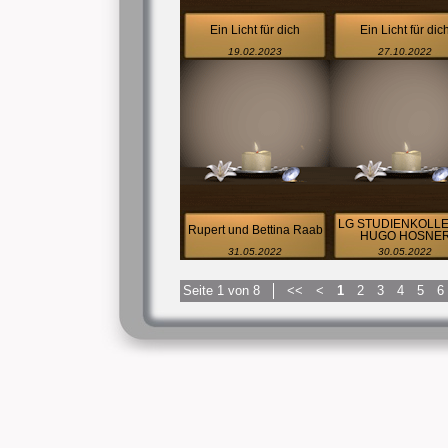
Ein Licht für dich
Ein Licht für dic
19.02.2023
27.10.2022
LG STUDIENKOLLE
Rupert und Bettina Raab
HUGO HOSNE
31.05.2022
30.05.2022
Seite 1 von 8
<<
<
1
2
3
4
5
6