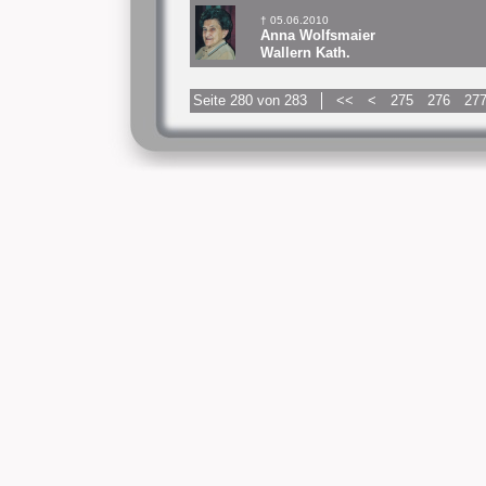
† 05.06.2010
Anna Wolfsmaier
Wallern Kath.
Seite 280 von 283
<<
<
275
276
27