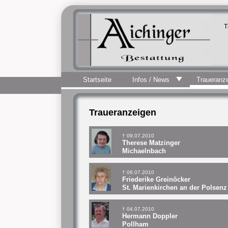
T
Startseite
Infos / News
Traueranz
Traueranzeigen
† 09.07.2010
Therese Matzinger
Michaelnbach
† 06.07.2010
Friederike Greinöcker
St. Marienkirchen an der Polsenz
† 04.07.2010
Hermann Doppler
Pollham