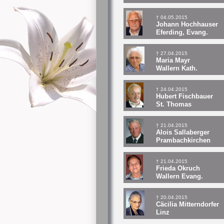
† 04.05.2015
Johann Hochhauser
Eferding, Evang.
† 27.04.2015
Maria Mayr
Wallern Kath.
† 24.04.2015
Hubert Fischbauer
St. Thomas
† 21.04.2015
Alois Sallaberger
Prambachkirchen
† 21.04.2015
Frieda Okruch
Wallern Evang.
† 20.04.2015
Cäcilia Mitterndorfer
Linz