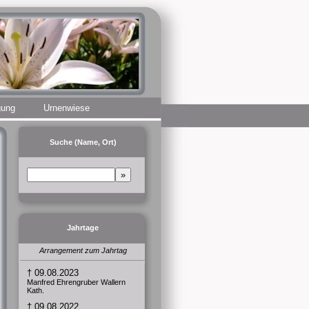
gung
Urnenwiese
Suche (Name, Ort)
Jahrtage
Arrangement zum Jahrtag
† 09.08.2023
Manfred Ehrengruber Wallern
Kath.
† 09.08.2022