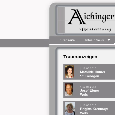
Startseite
Infos / News
Traueranzeigen
† 12.05.2015
Mathilde Humer
St. Georgen
† 12.05.2015
Josef Ebner
Wels
† 10.05.2015
Brigitta Krenmayr
Wels