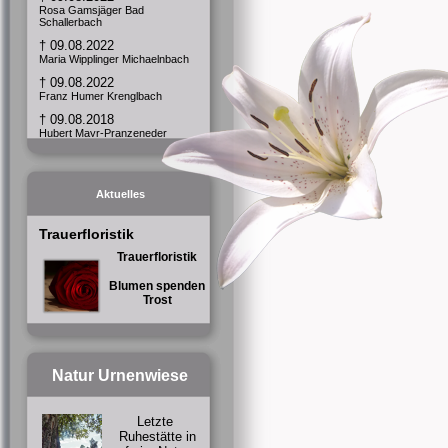
Rosa Gamsjäger Bad
Schallerbach
† 09.08.2022
Maria Wipplinger Michaelnbach
† 09.08.2022
Franz Humer Krenglbach
† 09.08.2018
Hubert Mayr-Pranzeneder
Prambachkirchen
† 09.08.2018
Marianne Schabetsberger
Eferding Stadtpfarrkirche
Aktuelles
Trauerfloristik
Trauerfloristik
Blumen spenden
Trost
Natur Urnenwiese
Letzte
Ruhestätte in