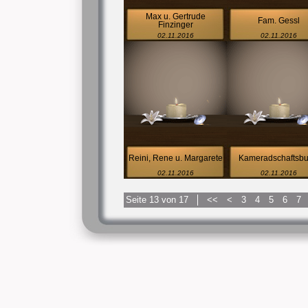
Max u. Gertrude
Fam. Gessl
Finzinger
02.11.2016
02.11.2016
Reini, Rene u. Margarete
Kameradschaftsb
02.11.2016
02.11.2016
Seite 13 von 17
<<
<
3
4
5
6
7