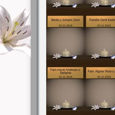
Berta u.Johann Zorn
Familie Gerti Kast
02.11.2016
02.11.2016
Fam.Hackl Andreas u.
Fam. Aigner Resi u.
Stefanie
02.11.2016
02.11.2016