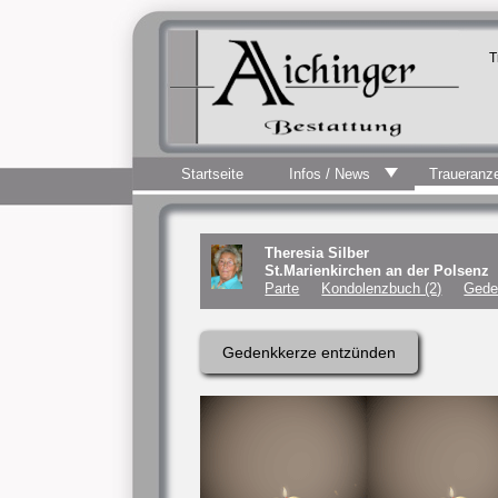
T
Startseite
Infos / News
Traueranz
Theresia Silber
St.Marienkirchen an der Polsenz
Parte
Kondolenzbuch (2)
Gede
Gedenkkerze entzünden