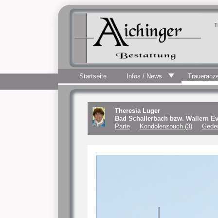
T
Startseite
Infos / News
Traueranz
Theresia Luger
Bad Schallerbach bzw. Wallern E
Parte
Kondolenzbuch (3)
Geden