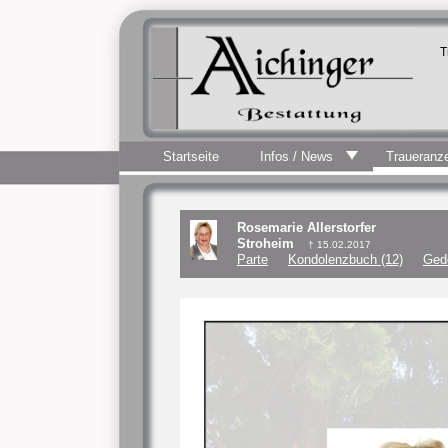
T
Startseite
Infos / News
Traueranz
Rosemarie Allerstorfer
Stroheim
† 15.02.2017
Parte
Kondolenzbuch (12)
Ged