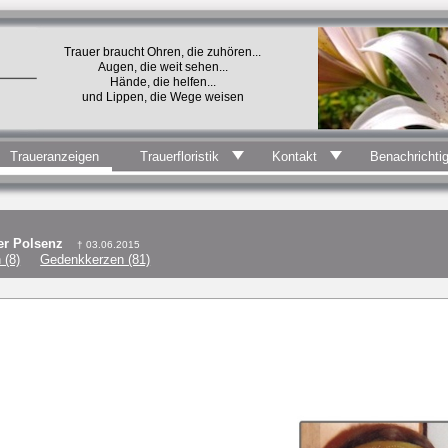
Trauer braucht Ohren, die zuhören...
Augen, die weit sehen...
Hände, die helfen...
und Lippen, die Wege weisen
Traueranzeigen
Trauerfloristik
Kontakt
Benachrichti
der Polsenz
† 03.06.2015
 (8)
Gedenkkerzen (81)