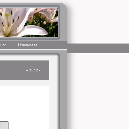
gung
Urnenwiese
« zurück