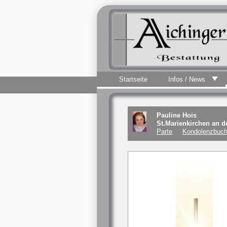
Startseite
Infos / News
Pauline Hois
St.Marienkirchen an 
Parte
Kondolenzbuch