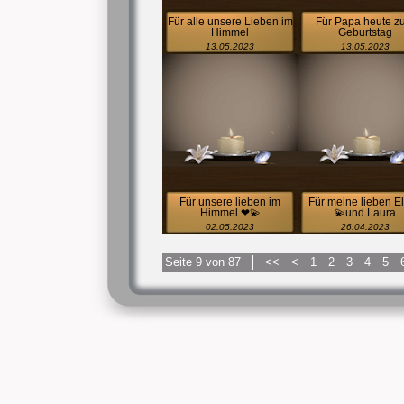
Für alle unsere Lieben im
Für Papa heute z
Himmel
Geburtstag
13.05.2023
13.05.2023
Für unsere lieben im
Für meine lieben El
Himmel ❤💫
💫und Laura
02.05.2023
26.04.2023
Seite 9 von 87
<<
<
1
2
3
4
5