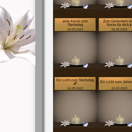
eine Kerze zum
Zum Gedenken ei
Sterbetag
Kerze für dich.🕯
16.05.2023
16.05.2023
Ein Licht zum Sterbetag
Ein Licht zum Jahre
🌈
16.05.2023
16.05.2023