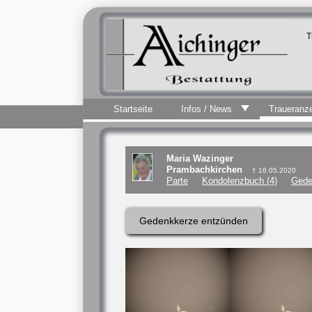
T
Startseite
Infos / News
Traueranz
Maria Wazinger
Prambachkirchen
† 16.05.2020
Parte
Kondolenzbuch (4)
Gede
Gedenkkerze entzünden