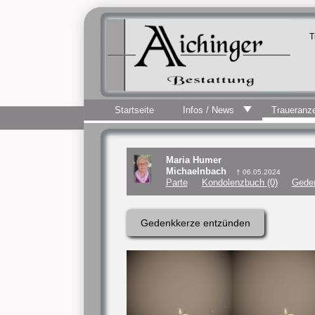
T
Startseite
Infos / News
Traueranz
Maria Humer
Michaelnbach
† 06.05.2024
Parte
Kondolenzbuch (0)
Geden
Gedenkkerze entzünden