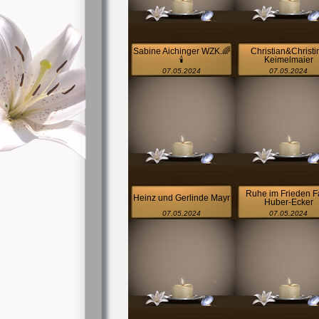
Sabine Aichinger WZK.🌈
Christian&Christi
🕯️
Keimelmaier
07.05.2024
07.05.2024
Ruhe im Frieden F
Heinz und Gerlinde Mayr
Huber-Ecker
07.05.2024
07.05.2024