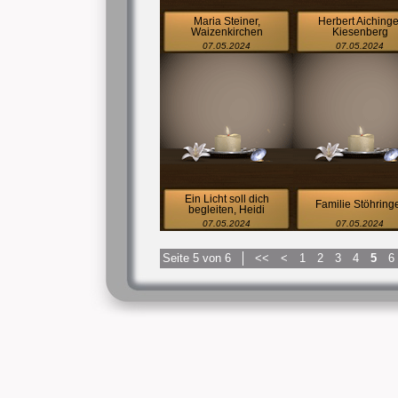
Maria Steiner,
Herbert Aichinge
Waizenkirchen
Kiesenberg
07.05.2024
07.05.2024
Ein Licht soll dich
Familie Stöhring
begleiten, Heidi
07.05.2024
07.05.2024
Seite 5 von 6
<<
<
1
2
3
4
5
6