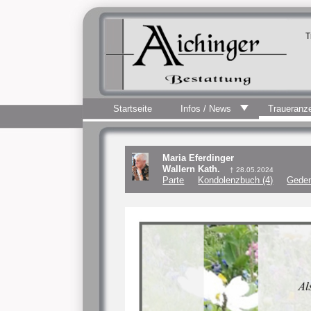
T
Startseite
Infos / News
Traueranz
Maria Eferdinger
Wallern Kath.
† 28.05.2024
Parte
Kondolenzbuch (4)
Geden