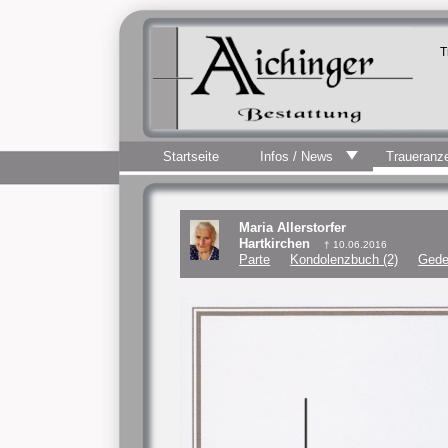
T
Startseite
Infos / News
Traueranz
Maria Allerstorfer
Hartkirchen
† 10.06.2016
Parte
Kondolenzbuch (2)
Gede