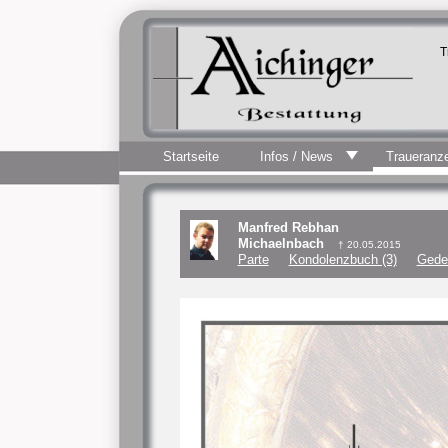
T
Startseite
Infos / News
Traueranz
Manfred Rebhan
Michaelnbach
† 20.05.2015
Parte
Kondolenzbuch (3)
Gede