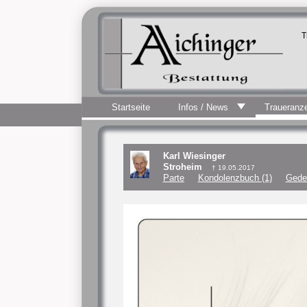
T
Startseite
Infos / News
Traueranz
Karl Wiesinger
Stroheim
† 19.05.2017
Parte
Kondolenzbuch (1)
Gede