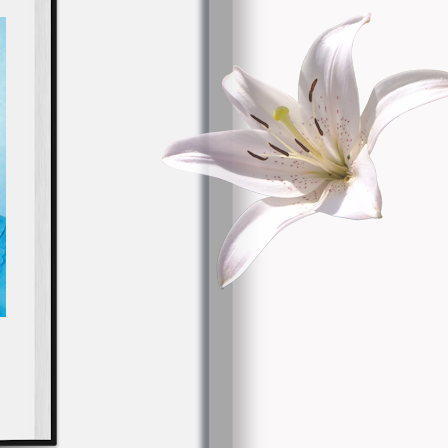
 in
an