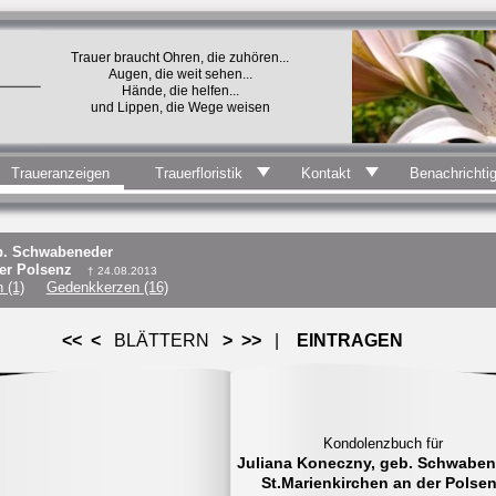
Trauer braucht Ohren, die zuhören...
Augen, die weit sehen...
Hände, die helfen...
und Lippen, die Wege weisen
Traueranzeigen
Trauerfloristik
Kontakt
Benachrichti
b. Schwabeneder
der Polsenz
† 24.08.2013
 (1)
Gedenkkerzen (16)
<<
<
BLÄTTERN
>
>>
|
EINTRAGEN
Sollten Sie im Rahmen dieses
Kondolenzbuch für
Kondolenzbuchs persönliche Daten
Juliana Koneczny, geb. Schwaben
(z.B. Ihren Namen) angeben, sind die
St.Marienkirchen an der Polse
im Kondolenzbuch für alle Besucher d