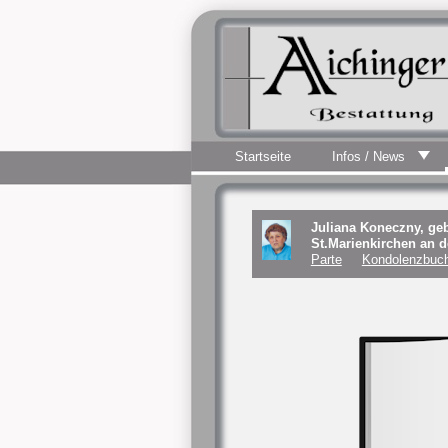
Startseite
Infos / News
Juliana Koneczny, ge
St.Marienkirchen an 
Parte
Kondolenzbuch