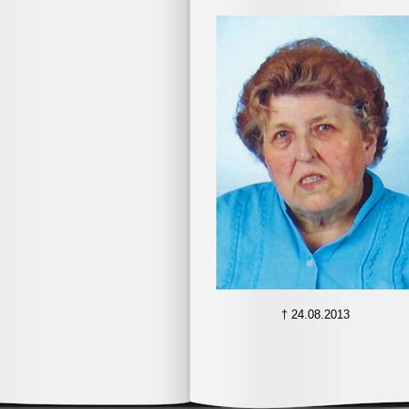
Website sichtbar. Diese Daten werden
keiner Weise von uns für andere
Zwecke (weiter-) verarbeitet. Diese
Daten werden gemäß Art 6 Abs 1 lit a
DSGVO aufgrund Ihrer Einwilligung
rechtmäßig erhoben. Zur Löschung
eines Eintrags wenden Sie sich bitte 
folgende E-Mail-Adresse:
tischlerei.aichinger@gmx.at
.
Nähere Informationen erhalten Sie in
unserer
Datenschutzerklärung
Weiterblättern >
† 24.08.2013