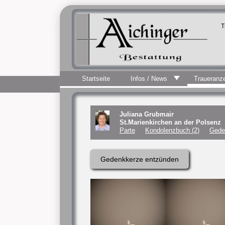
T
Startseite
Infos / News
Traueranz
Juliana Grubmair
St.Marienkirchen an der Polsenz
Parte
Kondolenzbuch (2)
Gede
Gedenkkerze entzünden