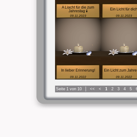
A Liacht für die zum
Ein Licht für dic
Jahrestag 🕯️
09.11.2023
09.11.2023
In lieber Erinnerung!
Ein Licht zum Jahre
09.11.2022
09.11.2022
Seite 1 von 10
<<
<
1
2
3
4
5