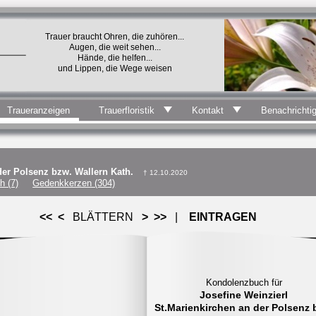
Trauer braucht Ohren, die zuhören...
Augen, die weit sehen...
Hände, die helfen...
und Lippen, die Wege weisen
Traueranzeigen
Trauerfloristik
Kontakt
Benachrichti
der Polsenz bzw. Wallern Kath.
† 12.10.2020
h (7)
Gedenkkerzen (304)
<<
<
BLÄTTERN
>
>>
|
EINTRAGEN
Sollten Sie im Rahmen dieses
Kondolenzbuch für
Kondolenzbuchs persönliche Daten
Josefine Weinzierl
(z.B. Ihren Namen) angeben, sind die
St.Marienkirchen an der Polsenz 
im Kondolenzbuch für alle Besucher d