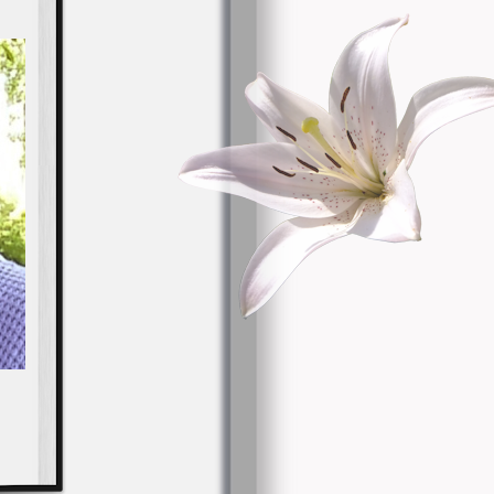
 in
an