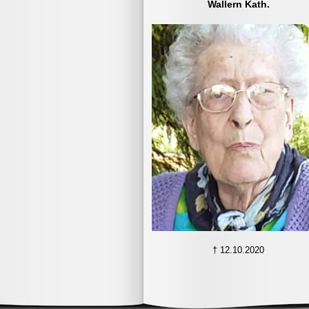
Wallern Kath.
Website sichtbar. Diese Daten werden
keiner Weise von uns für andere
Zwecke (weiter-) verarbeitet. Diese
Daten werden gemäß Art 6 Abs 1 lit a
DSGVO aufgrund Ihrer Einwilligung
rechtmäßig erhoben. Zur Löschung
eines Eintrags wenden Sie sich bitte 
folgende E-Mail-Adresse:
tischlerei.aichinger@gmx.at
.
Nähere Informationen erhalten Sie in
unserer
Datenschutzerklärung
Weiterblättern >
† 12.10.2020