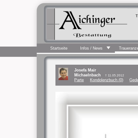
T
Startseite
Infos / News
Traueranz
Josefa Mair
Michaelnbach
† 11.05.2012
Parte
Kondolenzbuch (0)
Gede