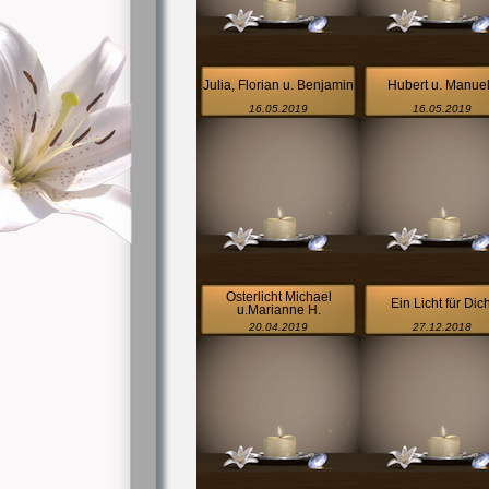
Julia, Florian u. Benjamin
Hubert u. Manue
16.05.2019
16.05.2019
Osterlicht Michael
Ein Licht für Dich
u.Marianne H.
20.04.2019
27.12.2018