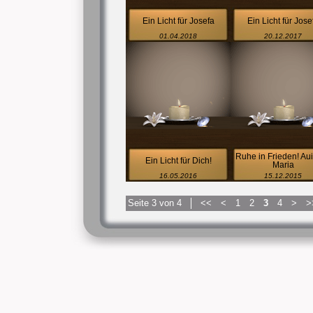
Ein Licht für Josefa
Ein Licht für Jose
01.04.2018
20.12.2017
Ruhe in Frieden! Au
Ein Licht für Dich!
Maria
16.05.2016
15.12.2015
Seite 3 von 4
<<
<
1
2
3
4
>
>