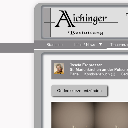
T
Startseite
Infos / News
Traueranz
Josefa Erdpresser
St. Marienkirchen an der Polsen
Parte
Kondolenzbuch (1)
Ged
Gedenkkerze entzünden