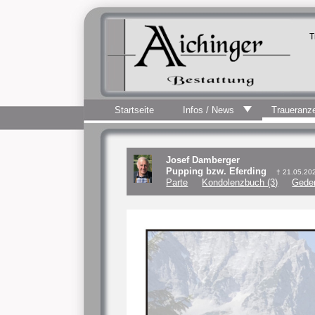
T
Startseite
Infos / News
Traueranz
Josef Damberger
Pupping bzw. Eferding
† 21.05.20
Parte
Kondolenzbuch (3)
Geden