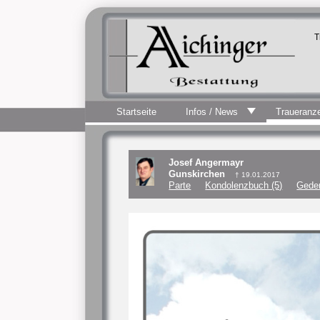
T
Startseite
Infos / News
Traueranz
Josef Angermayr
Gunskirchen
† 19.01.2017
Parte
Kondolenzbuch (5)
Geden