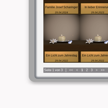
Familie Josef Scharinger
In lieber Erinner
29.04.2024
29.04.2023
Ein Licht zum Jahrestag
Ein Licht zum Jahre
29.04.2022
29.04.2022
Seite 1 von 3
<<
<
1
2
3
>
>>