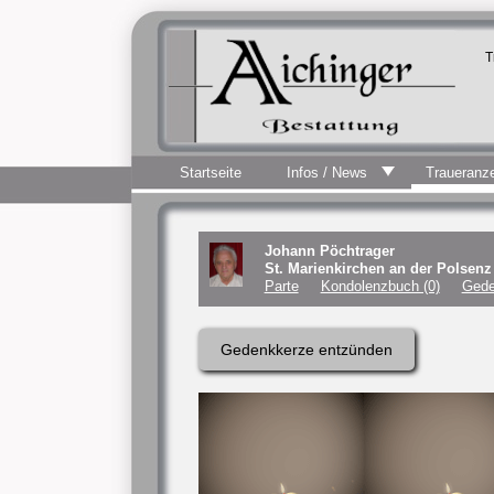
T
Startseite
Infos / News
Traueranz
Johann Pöchtrager
St. Marienkirchen an der Polsen
Parte
Kondolenzbuch (0)
Gede
Gedenkkerze entzünden