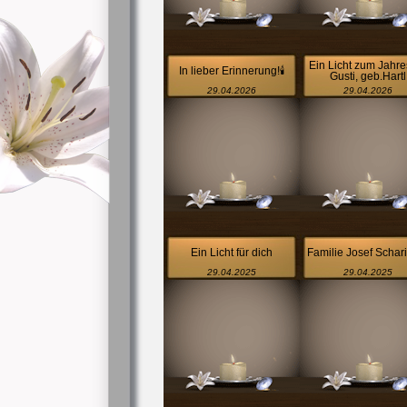
Ein Licht zum Jahre
In lieber Erinnerung!🕯
Gusti, geb.Hartl
29.04.2026
29.04.2026
Ein Licht für dich
Familie Josef Schar
29.04.2025
29.04.2025