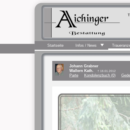
T
Startseite
Infos / News
Traueranz
Johann Grabner
Wallern Kath.
† 16.01.2012
Parte
Kondolenzbuch (0)
Gede