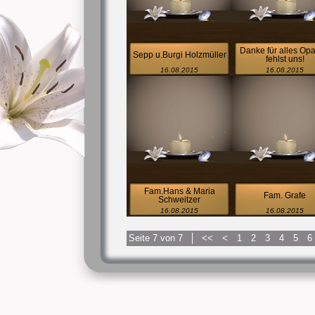
Danke für alles Opa
Sepp u.Burgi Holzmüller
fehlst uns!
16.08.2015
16.08.2015
Fam.Hans & Maria
Fam. Grafe
Schweitzer
16.08.2015
16.08.2015
Seite 7 von 7
<<
<
1
2
3
4
5
6