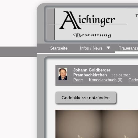
T
Startseite
Infos / News
Traueranz
Johann Goldberger
Prambachkirchen
† 16.08.2015
Parte
Kondolenzbuch (0)
Gede
Gedenkkerze entzünden