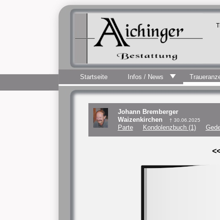
T
Startseite
Infos / News
Traueranz
Johann Bremberger
Waizenkirchen
† 30.06.2025
Parte
Kondolenzbuch (1)
Gede
<