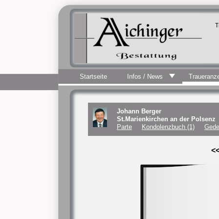
T
Startseite
Infos / News
Traueranz
Johann Berger
St.Marienkirchen an der Polsenz
Parte
Kondolenzbuch (1)
Gede
<