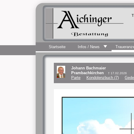
T
Startseite
Infos / News
Traueranz
Johann Bachmaier
Prambachkirchen
† 17.02.2026
Parte
Kondolenzbuch (7)
Gede