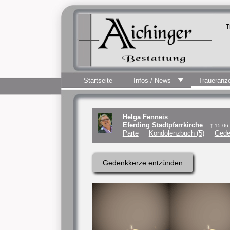
T
Startseite
Infos / News
Traueranz
Helga Fenneis
Eferding Stadtpfarrkirche
† 15.06
Parte
Kondolenzbuch (5)
Gede
Gedenkkerze entzünden