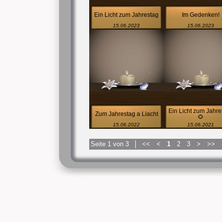
Ein Licht zum Jahrestag
Im Gedenken!
15.06.2023
15.06.2023
Ein Licht zum Jahre
Zum Jahrestag a Liacht
🌻
15.06.2022
15.06.2021
Seite 1 von 3
<<
<
1
2
3
>
>>