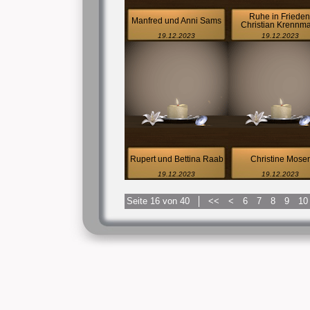
Ruhe in Frieden
Manfred und Anni Sams
Christian Krennmair
19.12.2023
19.12.2023
Rupert und Bettina Raab
Christine Moser
19.12.2023
19.12.2023
Seite 16 von 40
<<
<
6
7
8
9
10