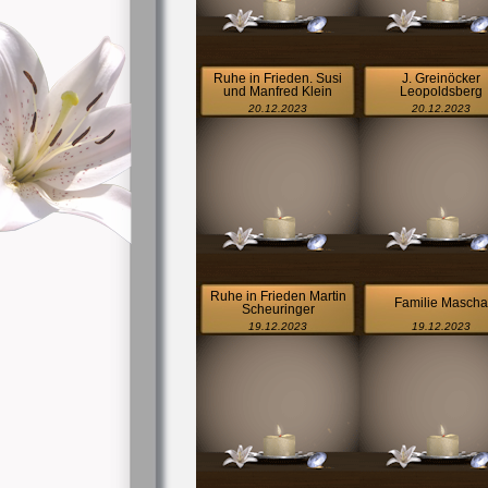
Ruhe in Frieden. Susi
J. Greinöcker
und Manfred Klein
Leopoldsberg
20.12.2023
20.12.2023
Ruhe in Frieden Martin
Familie Mascha
Scheuringer
19.12.2023
19.12.2023