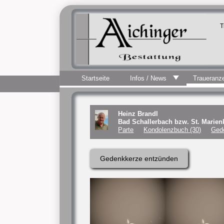
T
Startseite
Infos / News
Traueranz
Heinz Brandl
Bad Schallerbach bzw. St. Marien
Parte
Kondolenzbuch (30)
Ged
Gedenkkerze entzünden