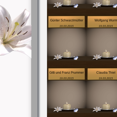
Günter Schwarzlmülller
Wolfgang Wur
19.03.2015
19.03.2015
Gitti und Franz Prummer
Claudia Thiel
19.03.2015
19.03.2015