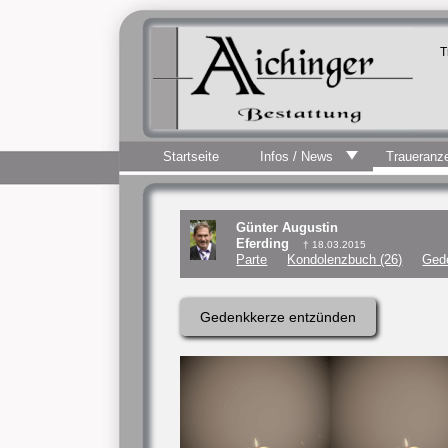
T
Startseite
Infos / News
Traueranz
Günter Augustin
Eferding
† 18.03.2015
Parte
Kondolenzbuch (26)
Ged
Gedenkkerze entzünden