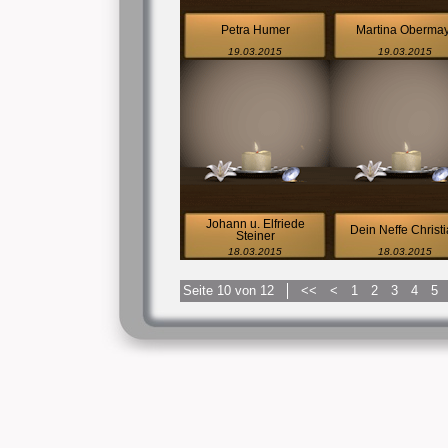
Petra Humer
Martina Obermay
19.03.2015
19.03.2015
Johann u. Elfriede
Dein Neffe Christ
Steiner
18.03.2015
18.03.2015
Seite 10 von 12
<<
<
1
2
3
4
5