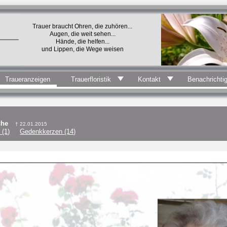
Trauer braucht Ohren, die zuhören...
Augen, die weit sehen...
Hände, die helfen...
und Lippen, die Wege weisen
Traueranzeigen
Trauerfloristik
Kontakt
Benachrichti
rche
† 22.01.2015
 (1)
Gedenkkerzen (14)