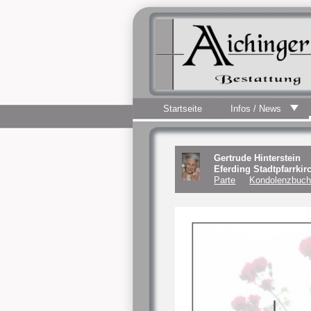
Startseite
Infos / News
Gertrude Hinterstein
Eferding Stadtpfarrki
Parte
Kondolenzbuch