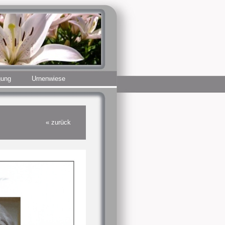
gung
Urnenwiese
« zurück