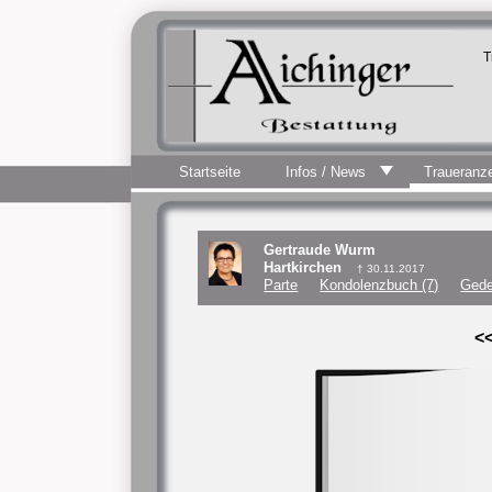
T
Startseite
Infos / News
Traueranz
Gertraude Wurm
Hartkirchen
† 30.11.2017
Parte
Kondolenzbuch (7)
Gede
<