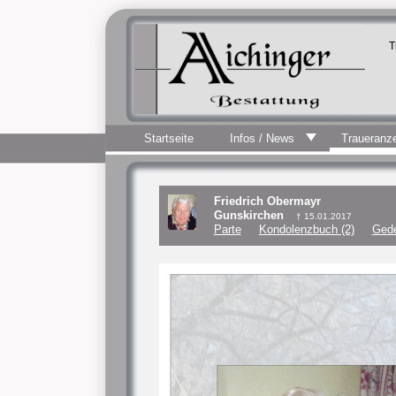
T
Startseite
Infos / News
Traueranz
Friedrich Obermayr
Gunskirchen
† 15.01.2017
Parte
Kondolenzbuch (2)
Gede