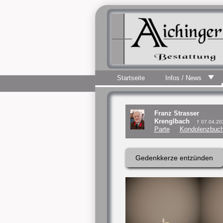
Startseite
Infos / News
Franz Strasser
Krenglbach
† 07.04.20
Parte
Kondolenzbuch
Gedenkkerze entzünden