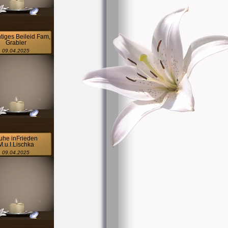
htiges Beileid Fam,
Grabler
09.04.2025
uhe inFrieden
M.u.I.Lischka
09.04.2025