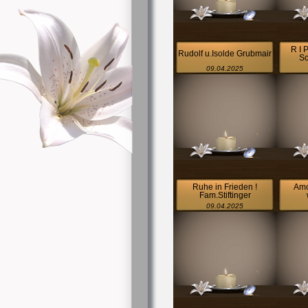
R I P
Rudolf u.Isolde Grubmair
Sc
09.04.2025
Ruhe in Frieden !
Amo
Fam.Stiftinger
09.04.2025