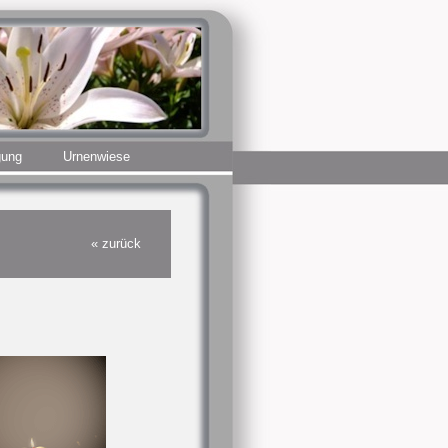
gung
Urnenwiese
« zurück