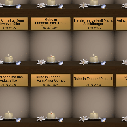
Ruhe in
 Christl u. Reini
Herzliches Beileid! Maria
Aufric
Frieden!Peter+Doris
hwarzlmüller
Schildberger
Schildberger
09.04.2025
09.04.2025
09.04.2025
i seng ma uns
Ruhe in Frieden .....
R
Ruhe in Frieden! Petra H.
wida...Silke
Fam.Maier Gernot
09.04.2025
09.04.2025
09.04.2025