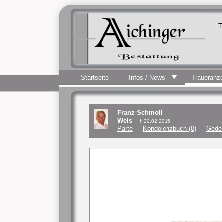
T
Startseite
Infos / News
Traueranz
Franz Schmoll
Wels
† 20.02.2015
Parte
Kondolenzbuch (0)
Gede