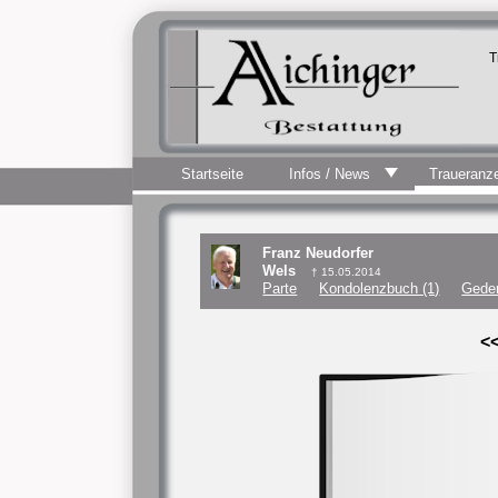
T
Startseite
Infos / News
Traueranz
Franz Neudorfer
Wels
† 15.05.2014
Parte
Kondolenzbuch (1)
Geden
<