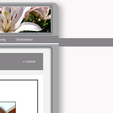
gung
Urnenwiese
« zurück