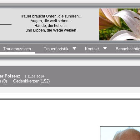
Trauer braucht Ohren, die zuhören...
Augen, die weit sehen...
Hände, die helfen...
und Lippen, die Wege weisen
Traueranzeigen
Trauerfloristik
Kontakt
Benachrichti
der Polsenz
† 11.08.2016
 (0)
Gedenkkerzen (152)