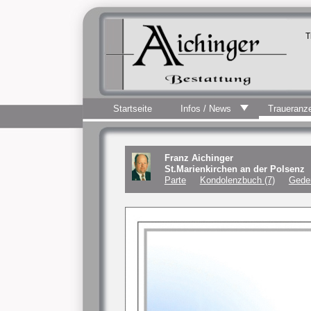
T
Startseite
Infos / News
Traueranz
Franz Aichinger
St.Marienkirchen an der Polsenz
Parte
Kondolenzbuch (7)
Gede