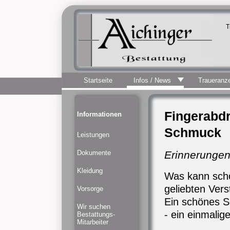
T
Startseite
Infos / News
Traueranz
Fingerabd
Informationen
Schmuck
Leistungen
Dokumente
Erinnerungen
Kleidung
Was kann schön
geliebten Ver
Vorsorge
Ein schönes S
Wir suchen
- ein einmalig
Bestattungs-
Mitarbeiter