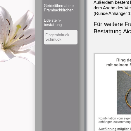
Außerdem besteht be
Gebietübernahme
dem Asche des Ver
Prambachkirchen
(Runde Anhänger 1
Edelstein-
Für weitere F
bestattung
Bestattung Ai
Fingerabdruck
Schmuck