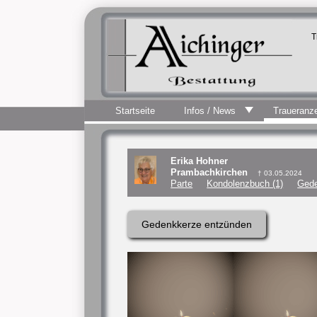
T
Startseite
Infos / News
Traueranz
Erika Hohner
Prambachkirchen
† 03.05.2024
Parte
Kondolenzbuch (1)
Gede
Gedenkkerze entzünden