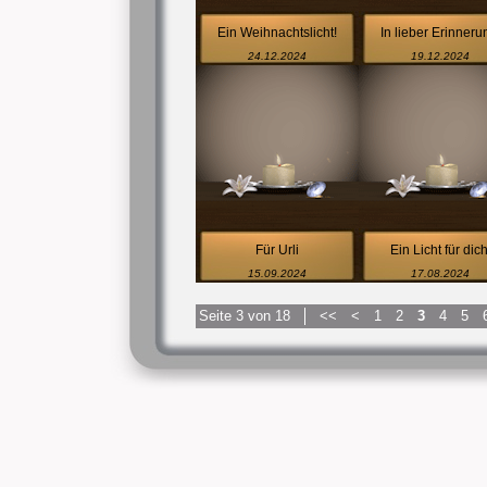
Ein Weihnachtslicht!
In lieber Erinneru
24.12.2024
19.12.2024
Für Urli
Ein Licht für dich
15.09.2024
17.08.2024
Seite 3 von 18
<<
<
1
2
3
4
5