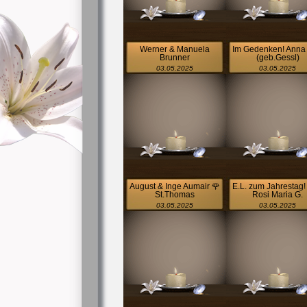
Werner & Manuela
Im Gedenken! Anna
Brunner
(geb.Gessl)
03.05.2025
03.05.2025
August & Inge Aumair 🌹
E.L. zum Jahrestag!
St.Thomas
Rosi Maria G.
03.05.2025
03.05.2025