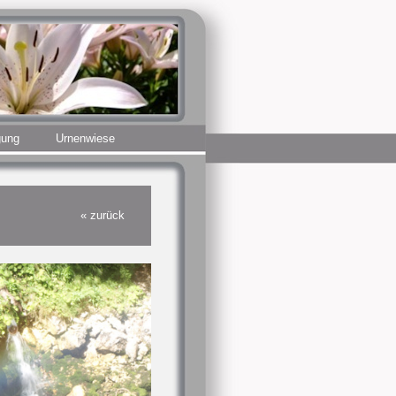
gung
Urnenwiese
« zurück