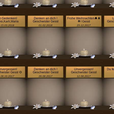
m Gedenken!
Denken an dich !
Frohe Weihnachten🔔🌲
U
si,Karli,Maria
Geschwister Gessl
🌟! Gessl
Gesc
15.03.2018
01.02.2018
25.12.2017
nvergessen!
Denken an dich !
Unvergessen!
Du f
wister Gessl 🌻
Geschwister Gessl
Geschwister Gessl
28.10.2017
26.08.2017
12.08.2017