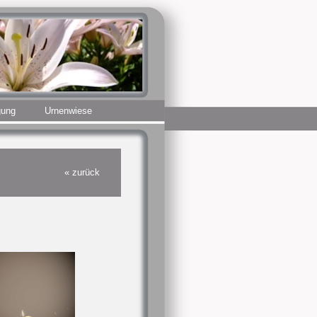
gung
Urnenwiese
« zurück