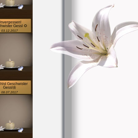
nvergessen!
hwister Gessl 🌻
03.12.2017
ehlst Geschwister
Gessl🌼
08.07.2017