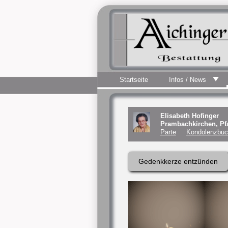
Startseite
Infos / News
Elisabeth Hofinger
Prambachkirchen, Pfa
Parte
Kondolenzbuc
Gedenkkerze entzünden