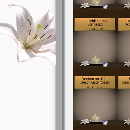
ein Lichtlein zum
I
Sterbetag
Ro
15.03.2018
Denken an dich !
U
Geschwister Gessl
Gesch
01.11.2017