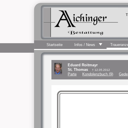
T
Startseite
Infos / News
Traueranz
Eduard Roitmayr
St. Thomas
† 12.05.2012
Parte
Kondolenzbuch (9)
Gede