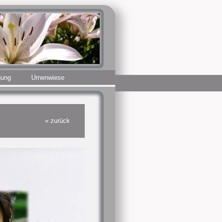
gung
Urnenwiese
« zurück