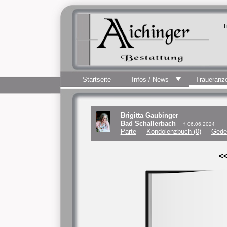
T
Startseite
Infos / News
Traueranz
Brigitta Gaubinger
Bad Schallerbach
† 06.06.2024
Parte
Kondolenzbuch (0)
Gede
<