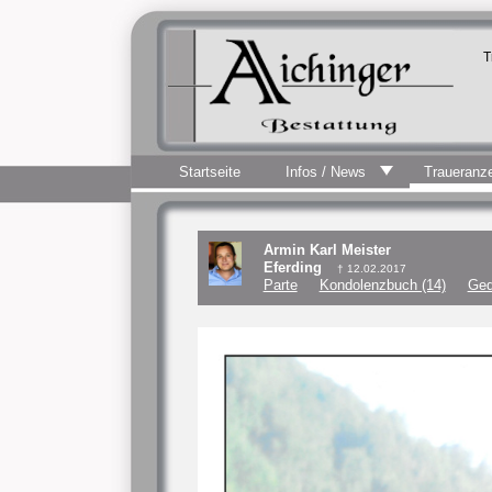
T
Startseite
Infos / News
Traueranz
Armin Karl Meister
Eferding
† 12.02.2017
Parte
Kondolenzbuch (14)
Ged