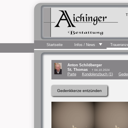
T
Startseite
Infos / News
Traueranz
Anton Schildberger
St. Thomas
† 04.10.2024
Parte
Kondolenzbuch (1)
Geden
Gedenkkerze entzünden