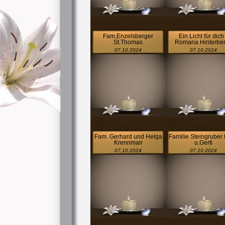
Fam.Enzelsberger
Ein Licht für dich 
St.Thomas
Romana Hinterbe
07.10.2024
07.10.2024
Fam. Gerhard und Helga
Familie Steingruber
Krennmair
u.Gerti
07.10.2024
07.10.2024