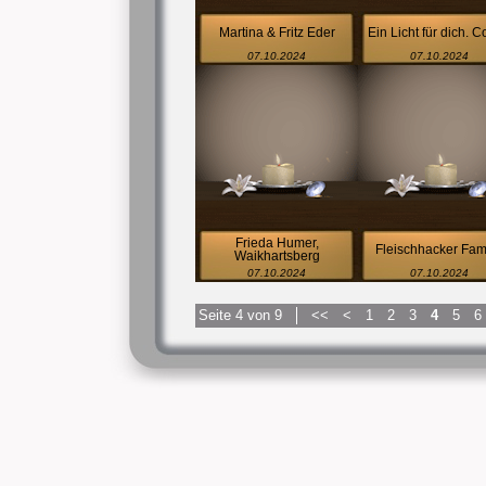
Martina & Fritz Eder
Ein Licht für dich. 
07.10.2024
07.10.2024
Frieda Humer,
Fleischhacker Fami
Waikhartsberg
07.10.2024
07.10.2024
Seite 4 von 9
<<
<
1
2
3
4
5
6