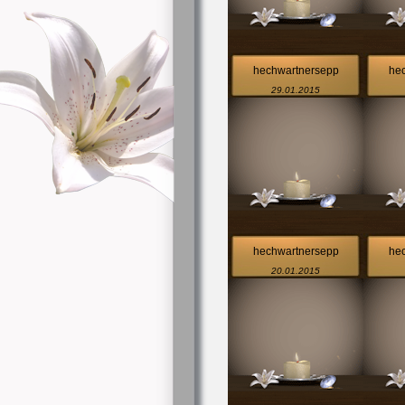
hechwartnersepp
he
29.01.2015
hechwartnersepp
he
20.01.2015