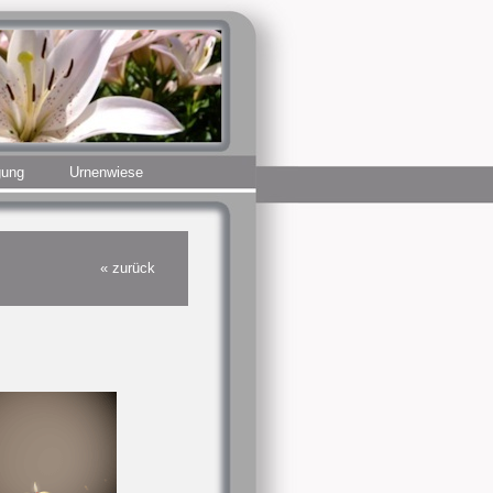
gung
Urnenwiese
« zurück