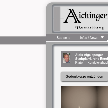
Startseite
Infos / News
Alois Aigelsperger
Stadtpfarrkirche Efer
Parte
Kondolenzbuch
Gedenkkerze entzünden