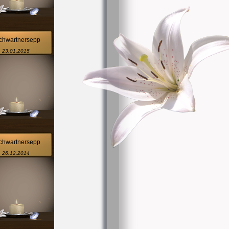
chwartnersepp
23.01.2015
chwartnersepp
26.12.2014