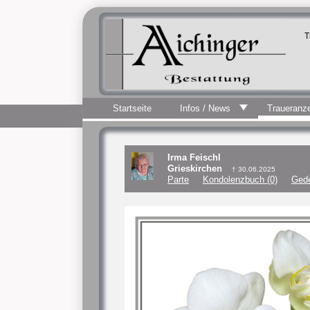
T
Startseite
Infos / News
Traueranz
Irma Feischl
Grieskirchen
† 30.06.2025
Parte
Kondolenzbuch (0)
Gede