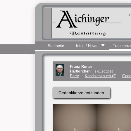
T
Startseite
Infos / News
Traueranz
Franz Roiter
Hartkirchen
† 01.10.2015
Parte
Kondolenzbuch (2)
Gede
Gedenkkerze entzünden