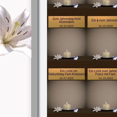
Zum Jahrestag Annl
Ein 🕯 zum Jahres
Kloimstein
03.10.2025
01.10.2025
Ein Licht zm
Ein Licht zum Jahre
Geburtstag.Fam.Knieparzers
Franz mit Fam.
02.07.2025
01.10.2024