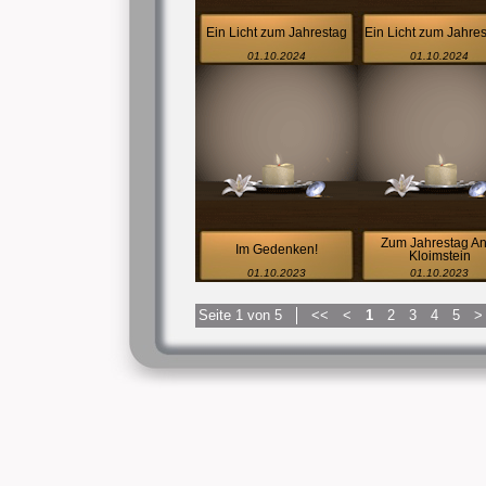
Ein Licht zum Jahrestag
Ein Licht zum Jahrest
01.10.2024
01.10.2024
Zum Jahrestag An
Im Gedenken!
Kloimstein
01.10.2023
01.10.2023
Seite 1 von 5
<<
<
1
2
3
4
5
>